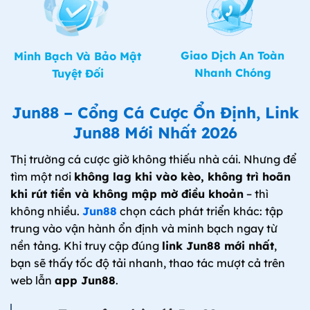
Giao Dịch An Toàn
Minh Bạch Và Bảo Mật
Nhanh Chóng
Tuyệt Đối
Jun88 – Cổng Cá Cược Ổn Định, Link
Jun88 Mới Nhất 2026
Thị trường cá cược giờ không thiếu nhà cái. Nhưng để
tìm một nơi
không lag khi vào kèo, không trì hoãn
khi rút tiền và không mập mờ điều khoản
– thì
không nhiều.
Jun88
chọn cách phát triển khác: tập
trung vào vận hành ổn định và minh bạch ngay từ
nền tảng. Khi truy cập đúng
link Jun88 mới nhất
,
bạn sẽ thấy tốc độ tải nhanh, thao tác mượt cả trên
web lẫn
app Jun88
.