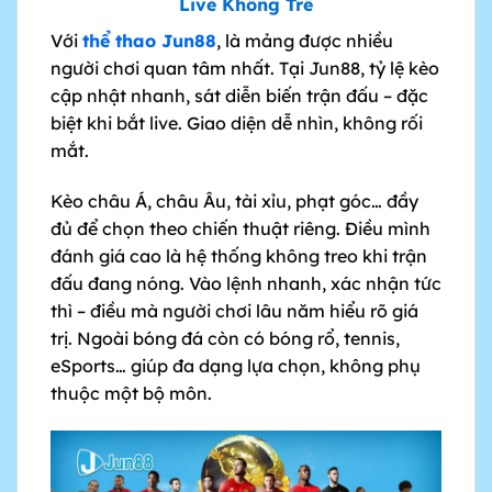
Live Không Trễ
Với
thể thao Jun88
, là mảng được nhiều
người chơi quan tâm nhất. Tại Jun88, tỷ lệ kèo
cập nhật nhanh, sát diễn biến trận đấu – đặc
biệt khi bắt live. Giao diện dễ nhìn, không rối
mắt.
Kèo châu Á, châu Âu, tài xỉu, phạt góc… đầy
đủ để chọn theo chiến thuật riêng. Điều mình
đánh giá cao là hệ thống không treo khi trận
đấu đang nóng. Vào lệnh nhanh, xác nhận tức
thì – điều mà người chơi lâu năm hiểu rõ giá
trị. Ngoài bóng đá còn có bóng rổ, tennis,
eSports… giúp đa dạng lựa chọn, không phụ
thuộc một bộ môn.