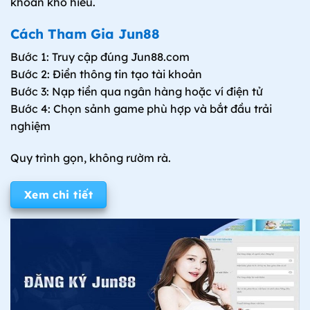
khoản khó hiểu.
Cách Tham Gia Jun88
Bước 1: Truy cập đúng Jun88.com
Bước 2: Điền thông tin tạo tài khoản
Bước 3: Nạp tiền qua ngân hàng hoặc ví điện tử
Bước 4: Chọn sảnh game phù hợp và bắt đầu trải
nghiệm
Quy trình gọn, không rườm rà.
Xem chi tiết