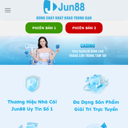
Bỏ
qua
nội
dung
PHIÊN BẢN 1
PHIÊN BẢN 2
Thương Hiệu Nhà Cái
Đa Dạng Sản Phẩm
Jun88 Uy Tín Số 1
Giải Trí Trực Tuyến