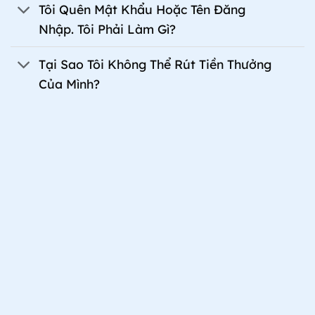
Tôi Quên Mật Khẩu Hoặc Tên Đăng
Nhập. Tôi Phải Làm Gì?
Tại Sao Tôi Không Thể Rút Tiền Thưởng
Của Mình?