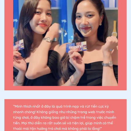
“Mình thích nhất ở đây là quá trình nạp và rút tiền cực kỳ
nhanh chóng! Không giống như những trang web trước mình
từng chơi, ở đây không bao giờ bị chậm trễ trong việc chuyển
tiền. Mọi thứ diễn ra rất suôn sẻ và tiện lợi, giúp mình có thể
thoải mái tận hưởng trò chơi mà không phải lo lắng!”