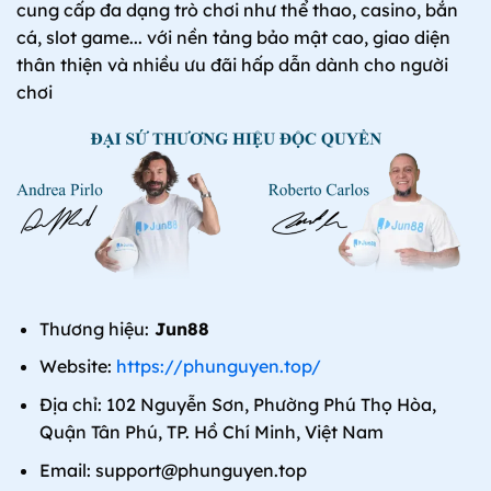
cung cấp đa dạng trò chơi như thể thao, casino, bắn
cá, slot game... với nền tảng bảo mật cao, giao diện
thân thiện và nhiều ưu đãi hấp dẫn dành cho người
chơi
Thương hiệu:
Jun88
Website:
https://phunguyen.top/
Địa chỉ: 102 Nguyễn Sơn, Phường Phú Thọ Hòa,
Quận Tân Phú, TP. Hồ Chí Minh, Việt Nam
Email:
support@phunguyen.top