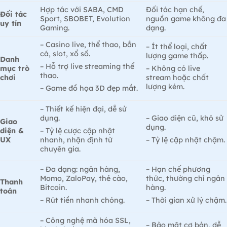
Hợp tác với SABA, CMD
Đối tác hạn chế,
Đối tác
Sport, SBOBET, Evolution
nguồn game không đa
uy tín
Gaming.
dạng.
– Casino live, thể thao, bắn
– Ít thể loại, chất
cá, slot, xổ số.
lượng game thấp.
Danh
– Hỗ trợ live streaming thể
mục trò
– Không có live
thao.
chơi
stream hoặc chất
lượng kém.
– Game đồ họa 3D đẹp mắt.
– Thiết kế hiện đại, dễ sử
dụng.
– Giao diện cũ, khó sử
Giao
dụng.
diện &
– Tỷ lệ cược cập nhật
UX
nhanh, nhận định từ
– Tỷ lệ cập nhật chậm.
chuyên gia.
– Đa dạng: ngân hàng,
– Hạn chế phương
Momo, ZaloPay, thẻ cào,
thức, thường chỉ ngân
Thanh
Bitcoin.
hàng.
toán
– Rút tiền nhanh chóng.
– Thời gian xử lý chậm.
– Công nghệ mã hóa SSL,
– Bảo mật cơ bản, dễ