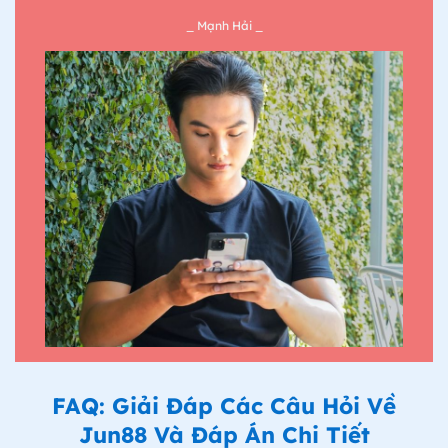
_ Mạnh Hải _
FAQ: Giải Đáp Các Câu Hỏi Về
Jun88 Và Đáp Án Chi Tiết