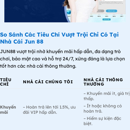
So Sánh Các Tiêu Chí Vượt Trội Chỉ Có Tại
Nhà Cái Jun 88
JUN88 vượt trội nhờ khuyến mãi hấp dẫn, đa dạng trò
chơi, bảo mật cao và hỗ trợ 24/7, xứng đáng là lựa chọn
tốt hơn các nhà cái thông thường.
TIÊU
NHÀ CÁI THÔNG
NHÀ CÁI CHÚNG TÔI
CHÍ
THƯỜNG
– Khuyến mãi ít, giá trị
thấp.
– Ít hoặc không có
Khuyến
– Hoàn trả lên tới 1.5%, ưu
hoàn trả.
mãi
đãi VIP hấp dẫn.
– Hiếm sự kiện đặc
biệt.