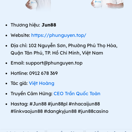
Thương hiệu:
Jun88
Website:
https://phunguyen.top/
Địa chỉ: 102 Nguyễn Sơn, Phường Phú Thọ Hòa,
Quận Tân Phú, TP. Hồ Chí Minh, Việt Nam
Email:
support@phunguyen.top
Hotline: 0912 678 369
Tác giả:
Việt Hoàng
Truyền Cảm Hứng:
CEO Trần Quốc Toàn
Hastag: #Jun88 #jun88pl #nhacaijun88
#linkvaojun88 #dangkyjun88 #jun88casino