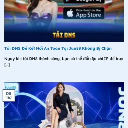
Tải DNS Để Kết Nối An Toàn Tại Jun88 Không Bị Chặn
Ngay khi tải DNS thành công, bạn có thể đổi địa chỉ IP để truy
[...]
05
Th7