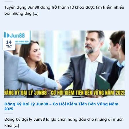
Tuyển dụng Jun88 đang trở thành từ khóa được tìm kiếm nhiều
bởi những ứng [...]
14
Th7
Đăng Ký Đại Lý Jun88 – Cơ Hội Kiếm Tiền Bền Vững Năm
2025
Đăng ký đại lý Jun88 là lựa chọn hàng đầu cho những ai muốn
khởi [...]