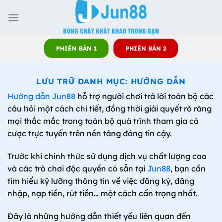
Bỏ
qua
nội
dung
PHIÊN BẢN 1
PHIÊN BẢN 2
LƯU TRỮ DANH MỤC:
HƯỚNG DẪN
Hướng dẫn Jun88
hỗ trợ người chơi trả lời toàn bộ các
câu hỏi một cách chi tiết, đồng thời giải quyết rõ ràng
mọi thắc mắc trong toàn bộ quá trình tham gia cá
cược trực tuyến trên nền tảng đáng tin cậy.
Trước khi chính thức sử dụng dịch vụ chất lượng cao
và các trò chơi độc quyền có sẵn tại
Jun88
, bạn cần
tìm hiểu kỹ lưỡng thông tin về việc đăng ký, đăng
nhập, nạp tiền, rút tiền… một cách cẩn trọng nhất.
Đây là những hướng dẫn thiết yếu liên quan đến