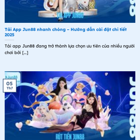
Tải App Jun88 nhanh chóng – Hướng dẫn cài đặt chi tiết
2025
Tải app Jun88 đang trở thành lựa chọn ưu tiên của nhiều người
chơi bởi [...]
05
Th7