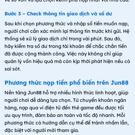
Bước 3 – Check thông tin giao dịch và số dư
Sau khi chọn phương thức và nhập số tiền muốn nạp,
người chơi cần xác minh lại thông tin trước khi gửi. Hệ
thống sẽ xử lý giao dịch chỉ trong vài phút. Sau đó,
hãy kiểm tra số dư trong tài khoản để chắc chắn tiền
đã được cộng thành công. Việc này không chỉ giúp
quản lý vốn hiệu quả mà còn kịp thời phát hiện nếu có
sai sót.
Phương thức nạp tiền phổ biến trên Jun88
Nền tảng Jun88 hỗ trợ nhiều hình thức linh hoạt, giúp
người chơi dễ dàng lựa chọn. Từ chuyển khoản ngân
hàng, nạp qua ví điện tử đến thẻ game đều được tối
ưu quy trình, đảm bảo an toàn và tốc độ nhanh. Mỗi
phương thức có hướng dẫn cụ thể để tránh nhầm lẫn,
đặc biệt với người mới tham gia.