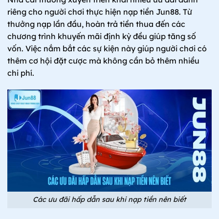
riêng cho người chơi thực hiện nạp tiền Jun88. Từ
thưởng nạp lần đầu, hoàn trả tiền thua đến các
chương trình khuyến mãi định kỳ đều giúp tăng số
vốn. Việc nắm bắt các sự kiện này giúp người chơi có
thêm cơ hội đặt cược mà không cần bỏ thêm nhiều
chi phí.
Các ưu đãi hấp dẫn sau khi nạp tiền nên biết