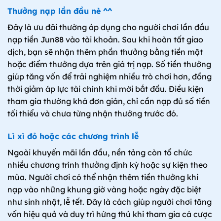
Thưởng nạp lần đầu nè ^^
Đây là ưu đãi thường áp dụng cho người chơi lần đầu
nạp tiền Jun88 vào tài khoản. Sau khi hoàn tất giao
dịch, bạn sẽ nhận thêm phần thưởng bằng tiền mặt
hoặc điểm thưởng dựa trên giá trị nạp. Số tiền thưởng
giúp tăng vốn để trải nghiệm nhiều trò chơi hơn, đồng
thời giảm áp lực tài chính khi mới bắt đầu. Điều kiện
tham gia thường khá đơn giản, chỉ cần nạp đủ số tiền
tối thiểu và chưa từng nhận thưởng trước đó.
Lì xì đỏ hoặc các chương trình lễ
Ngoài khuyến mãi lần đầu, nền tảng còn tổ chức
nhiều chương trình thưởng định kỳ hoặc sự kiện theo
mùa. Người chơi có thể nhận thêm tiền thưởng khi
nạp vào những khung giờ vàng hoặc ngày đặc biệt
như sinh nhật, lễ tết. Đây là cách giúp người chơi tăng
vốn hiệu quả và duy trì hứng thú khi tham gia cá cược