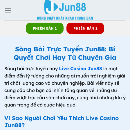
Bỏ
qua
nội
dung
PHIÊN BẢN 1
PHIÊN BẢN 2
Sòng Bài Trực Tuyến Jun88: Bí
Quyết Chơi Hay Từ Chuyên Gia
Sòng bài trực tuyến hay
Live Casino Jun88
là một
điểm đến lý tưởng cho những ai muốn trải nghiệm giải
trí chất lượng cao và chuyên nghiệp. Bài viết này sẽ
cung cấp cho bạn cái nhìn tổng quan về những ưu
điểm vượt trội của sân chơi này, cũng như những lưu ý
quan trọng để cá cược hiệu quả.
Vì Sao Người Chơi Yêu Thích Live Casino
Jun88?