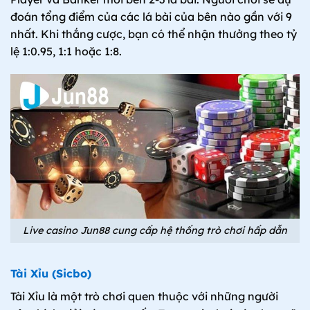
đoán tổng điểm của các lá bài của bên nào gần với 9
nhất. Khi thắng cược, bạn có thể nhận thưởng theo tỷ
lệ 1:0.95, 1:1 hoặc 1:8.
Live casino Jun88 cung cấp hệ thống trò chơi hấp dẫn
Tài Xỉu (Sicbo)
Tài Xỉu là một trò chơi quen thuộc với những người