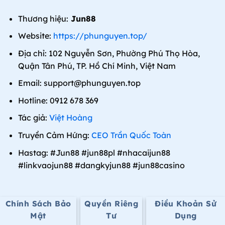
Thương hiệu:
Jun88
Website:
https://phunguyen.top/
Địa chỉ: 102 Nguyễn Sơn, Phường Phú Thọ Hòa,
Quận Tân Phú, TP. Hồ Chí Minh, Việt Nam
Email:
support@phunguyen.top
Hotline: 0912 678 369
Tác giả:
Việt Hoàng
Truyền Cảm Hứng:
CEO Trần Quốc Toàn
Hastag: #Jun88 #jun88pl #nhacaijun88
#linkvaojun88 #dangkyjun88 #jun88casino
Chính Sách Bảo
Quyền Riêng
Điều Khoản Sử
Mật
Tư
Dụng