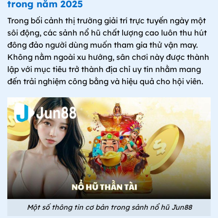
trong năm 2025
Trong bối cảnh thị trường giải trí trực tuyến ngày một
sôi động, các sảnh nổ hũ chất lượng cao luôn thu hút
đông đảo người dùng muốn tham gia thử vận may.
Không nằm ngoài xu hướng, sân chơi này được thành
lập với mục tiêu trở thành địa chỉ uy tín nhằm mang
đến trải nghiệm công bằng và hiệu quả cho hội viên.
Một số thông tin cơ bản trong sảnh nổ hũ Jun88