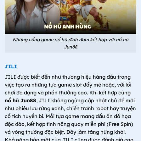
Những cổng game nổ hũ đình đám kết hợp với nổ hũ
Jun88
JILI
JILI được biết đến như thương hiệu hàng đầu trong
việc tạo ra những tựa game slot đầy mê hoặc, với lối
chơi đa dạng và phần thưởng cao. Khi kết hợp cùng
nổ hũ Jun88
, JILI không ngừng cập nhật chủ đề mới
như phiêu lưu rừng xanh, chiến tranh robot hay truyện
cổ tích huyền bí. Mỗi tựa game mang dấu ấn đồ họa
độc đáo, kết hợp tính năng quay miễn phí (Free Spin)
và vòng thưởng đặc biệt. Đây làm tăng hứng khởi.
Khả năng bảo mật của JILI cũng được đánh giá cao,