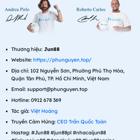
Thương hiệu:
Jun88
Website:
https://phunguyen.top/
Địa chỉ: 102 Nguyễn Sơn, Phường Phú Thọ Hòa,
Quận Tân Phú, TP. Hồ Chí Minh, Việt Nam
Email:
support@phunguyen.top
Hotline: 0912 678 369
Tác giả:
Việt Hoàng
Truyền Cảm Hứng:
CEO Trần Quốc Toàn
Hastag: #Jun88 #jun88pl #nhacaijun88