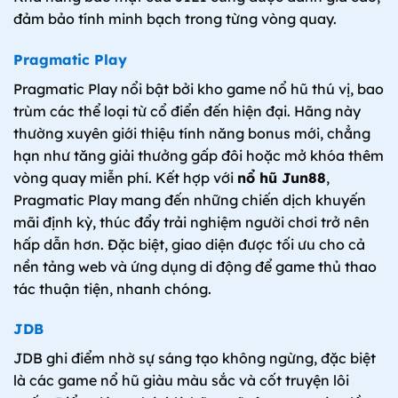
đảm bảo tính minh bạch trong từng vòng quay.
Pragmatic Play
Pragmatic Play nổi bật bởi kho game nổ hũ thú vị, bao
trùm các thể loại từ cổ điển đến hiện đại. Hãng này
thường xuyên giới thiệu tính năng bonus mới, chẳng
hạn như tăng giải thưởng gấp đôi hoặc mở khóa thêm
vòng quay miễn phí. Kết hợp với
nổ hũ Jun88
,
Pragmatic Play mang đến những chiến dịch khuyến
mãi định kỳ, thúc đẩy trải nghiệm người chơi trở nên
hấp dẫn hơn. Đặc biệt, giao diện được tối ưu cho cả
nền tảng web và ứng dụng di động để game thủ thao
tác thuận tiện, nhanh chóng.
JDB
JDB ghi điểm nhờ sự sáng tạo không ngừng, đặc biệt
là các game nổ hũ giàu màu sắc và cốt truyện lôi