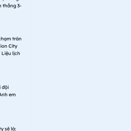
n thắng 3-
 chạm trán
ion City
Liệu lịch
 đội
 Anh em
y sẽ là: