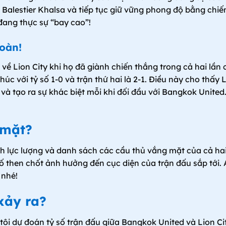
 Balestier Khalsa và tiếp tục giữ vững phong độ bằng chiế
đang thực sự “bay cao”!
toàn!
về Lion City khi họ đã giành chiến thắng trong cả hai lần
úc với tỷ số 1-0 và trận thứ hai là 2-1. Điều này cho thấy L
và tạo ra sự khác biệt mỗi khi đối đầu với Bangkok United. 
 mặt?
ình lực lượng và danh sách các cầu thủ vắng mặt của cả hai
tố then chốt ảnh hưởng đến cục diện của trận đấu sắp tới.
 nhé!
xảy ra?
ôi dự đoán tỷ số trận đấu giữa Bangkok United và Lion Cit