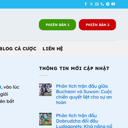
PHIÊN BẢN 1
PHIÊN BẢN 2
BLOG CÁ CƯỢC
LIÊN HỆ
THÔNG TIN MỚI CẬP NHẬT
Phân tích trận đấu giữa
8
, vào lúc
Bucheon và Suwon: Cuộc
giới
chiến quyết liệt cho sự an
nên bất
toàn
Phân tích trận đấu
Dobrudzha đối đầu
Ludogorets: Khả năng nổ