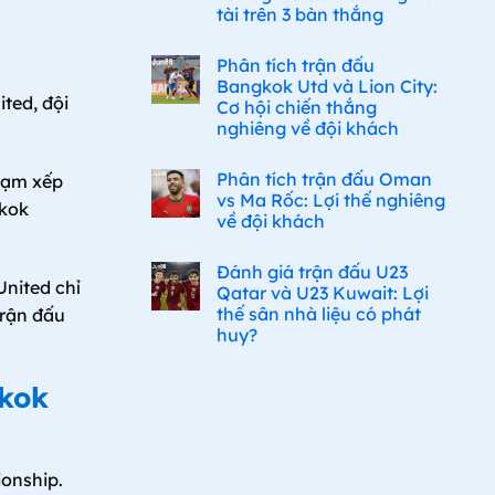
tài trên 3 bàn thắng
Phân tích trận đấu
Bangkok Utd và Lion City:
ted, đội
Cơ hội chiến thắng
nghiêng về đội khách
Phân tích trận đấu Oman
 tạm xếp
vs Ma Rốc: Lợi thế nghiêng
gkok
về đội khách
Đánh giá trận đấu U23
United chỉ
Qatar và U23 Kuwait: Lợi
thế sân nhà liệu có phát
trận đấu
huy?
gkok
onship.