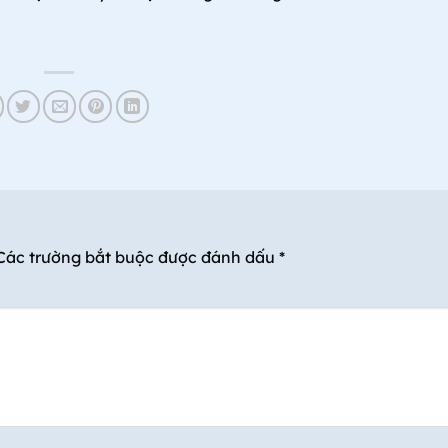
Các trường bắt buộc được đánh dấu
*