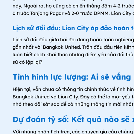
này. Ngoài ra, họ cũng có chiến thắng đậm 4-2 trước
0 trước Tanjong Pagar và 2-0 trước DPMM. Lion City 
Lịch sử đối đầu: Lion City áp đảo hoàn 
Lịch sử đối đầu giữa hai đội đang hoàn toàn nghiêng 
gần nhất với Bangkok United. Trận đấu đầu tiên kết th
luôn biết cách khai thác những điểm yếu của đối thủ 
sử có lặp lại?
Tình hình lực lượng: Ai sẽ vắng
Hiện tại, vẫn chưa có thông tin chính thức về tình h
Bangkok United và Lion City. Đây có thể là một yếu 
nhớ theo dõi sát sao để có những thông tin mới nhất
Dự đoán tỷ số: Kết quả nào sẽ 
Với những phân tích trên, các chuyên gia của chúng t