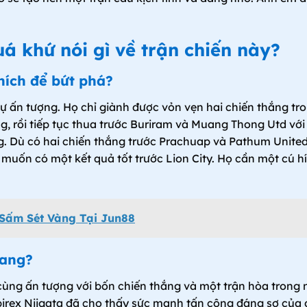
uá khứ nói gì về trận chiến này?
hích để bứt phá?
 ấn tượng. Họ chỉ giành được vỏn vẹn hai chiến thắng t
, rồi tiếp tục thua trước Buriram và Muang Thong Utd với 
ng. Dù có hai chiến thắng trước Prachuap và Pathum United
 muốn có một kết quả tốt trước Lion City. Họ cần một cú hí
Sấm Sét Vàng Tại Jun88
vang?
 cùng ấn tượng với bốn chiến thắng và một trận hòa trong
Albirex Niigata đã cho thấy sức mạnh tấn công đáng sợ của