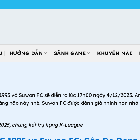
U
HƯỚNG DẪN
SẢNH GAME
KHUYẾN MÃI
1995 và Suwon FC sẽ diễn ra lúc 17h00 ngày 4/12/2025. A
căng não này nhé! Suwon FC được đánh giá nhỉnh hơn nhờ
025, chung kết trụ hạng K-League