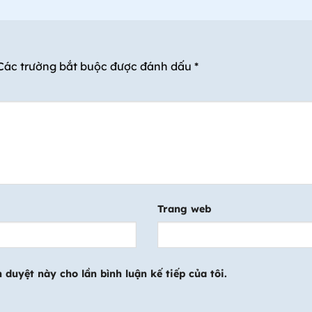
Các trường bắt buộc được đánh dấu
*
Trang web
 duyệt này cho lần bình luận kế tiếp của tôi.