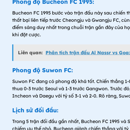
Phong độ Bucheon FC 1995:
Bucheon FC 1995 bước vào trận đấu này sau chiến thắ
thất bại liên tiếp trước Cheongju và Gwangju FC, cùn
điểm sáng duy nhất trong chuỗi trận gần đây của họ
khi đặt cược.
Liên quan:
Phân tích trận đấu Al Nassr vs Goa
Phong độ Suwon FC:
Suwon FC đang có phong độ khá tốt. Chiến thắng 1-0
thua 0-3 trước Seoul và 1-3 trước Gangwon. Trước đó
Incheon và Daegu với tỷ số 3-1 và 2-0. Rõ ràng, Suwo
Lịch sử đối đầu:
Trong 5 trận đối đầu gần nhất, Bucheon FC 1995 và 
chiếm ưu thế nhỏ. Bucheon giành chiến thắng với tỷ 