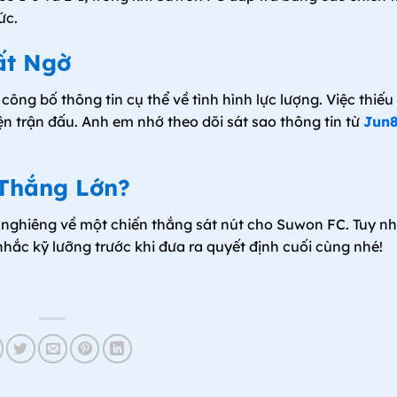
ức.
ất Ngờ
ông bố thông tin cụ thể về tình hình lực lượng. Việc thiếu
ện trận đấu. Anh em nhớ theo dõi sát sao thông tin từ
Jun
 Thắng Lớn?
nghiêng về một chiến thắng sát nút cho Suwon FC. Tuy nh
ắc kỹ lưỡng trước khi đưa ra quyết định cuối cùng nhé!