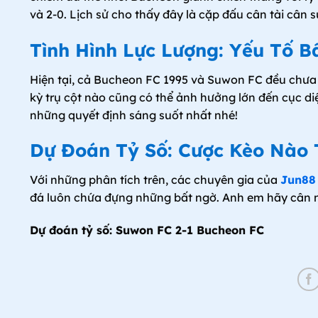
và 2-0. Lịch sử cho thấy đây là cặp đấu cân tài cân s
Tình Hình Lực Lượng: Yếu Tố B
Hiện tại, cả Bucheon FC 1995 và Suwon FC đều chưa c
kỳ trụ cột nào cũng có thể ảnh hưởng lớn đến cục di
những quyết định sáng suốt nhất nhé!
Dự Đoán Tỷ Số: Cược Kèo Nào
Với những phân tích trên, các chuyên gia của
Jun88
đá luôn chứa đựng những bất ngờ. Anh em hãy cân nh
Dự đoán tỷ số: Suwon FC 2-1 Bucheon FC