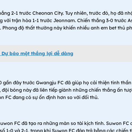
ng 2-1 trước Cheonan City. Tuy nhiên, trước đó, họ đã nh
g với trận hòa 1-1 trước Jeonnam. Chiến thắng 3-0 trước A
. Phong độ thất thường này khiến nhiều anh em bet thủ ph
: Dự báo một thắng lợi dễ dàng
 gần đây trước Gwangju FC đã giúp họ cải thiện tinh thần
, đội bóng này đã liên tiếp giành những chiến thắng ấn tư
n FC đang có sự ổn định hơn so với đối thủ.
Suwon FC đã tạo ra những màn so tài kịch tính. Suwon FC
số 1-0 và 2-1, trong khi Suwon FC đáp trả bằng các chiến 