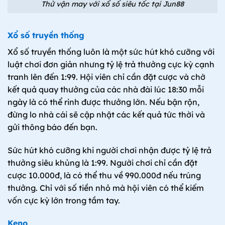
Thử vận may với xổ số siêu tốc tại Jun88
Xổ số truyền thống
Xổ số truyền thống luôn là một sức hút khó cưỡng với
luật chơi đơn giản nhưng tỷ lệ trả thưởng cực kỳ cạnh
tranh lên đến 1:99. Hội viên chỉ cần đặt cược và chờ
kết quả quay thưởng của các nhà đài lúc 18:30 mỗi
ngày là có thể rinh được thưởng lớn. Nếu bận rộn,
đừng lo nhà cái sẽ cập nhật các kết quả tức thời và
gửi thông báo đến bạn.
Sức hút khó cưỡng khi người chơi nhận được tỷ lệ trả
thưởng siêu khủng là 1:99. Người chơi chỉ cần đặt
cược 10.000đ, là có thể thu về 990.000đ nếu trúng
thưởng. Chỉ với số tiền nhỏ mà hội viên có thể kiếm
vốn cực kỳ lớn trong tầm tay.
Keno