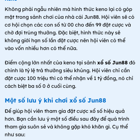
Không phải ngẫu nhiên mà hình thức keno lại có góp
mặt trong sảnh chơi của nhà cái Jun88. Hội viên sẽ có
cơ hội chọn các con số từ 00 cho đến 99 đặt cược và
chờ đợi trúng thưởng. Đặc biệt, hình thức này sẽ
không giới hạn số lần đặt cược nên hội viên có thể
vào vốn nhiều hơn có thể nữa.
Điểm cộng lớn nhất của keno tại sảnh
xổ số Jun88
đó
chính là tỷ lệ trả thưởng siêu khủng. Hội viên chỉ cần
đặt cược 100 triệu thì có thể nhận về 1 tỷ đồng, nó chỉ
cách biệt ba số 0 ở cuối cùng.
Một số lưu ý khi chơi xổ số Jun88
Để giúp hội viên tham gia đặt cược xổ số hiệu quả
hơn. Bạn cần lưu ý một số điều sau đây để quá trình
tham gia suôn sẻ và không gặp khó khăn gì. Cụ thể
như sau: